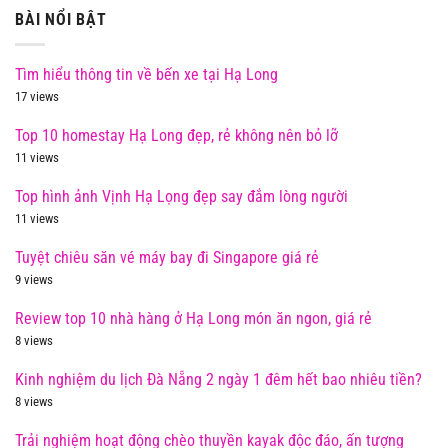
BÀI NỔI BẬT
Tìm hiểu thông tin về bến xe tại Hạ Long
17 views
Top 10 homestay Hạ Long đẹp, rẻ không nên bỏ lỡ
11 views
Top hình ảnh Vịnh Hạ Lọng đẹp say đắm lòng người
11 views
Tuyệt chiêu săn vé máy bay đi Singapore giá rẻ
9 views
Review top 10 nhà hàng ở Hạ Long món ăn ngon, giá rẻ
8 views
Kinh nghiệm du lịch Đà Nẵng 2 ngày 1 đêm hết bao nhiêu tiền?
8 views
Trải nghiệm hoạt động chèo thuyền kayak độc đáo, ấn tượng