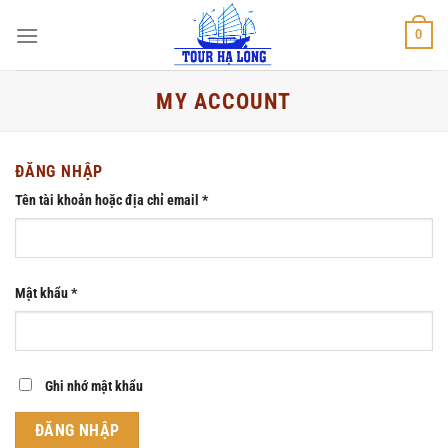
Bỏ
0
qua
nội
dung
MY ACCOUNT
ĐĂNG NHẬP
Bắt
Tên tài khoản hoặc địa chỉ email
*
buộc
Bắt
Mật khẩu
*
buộc
Ghi nhớ mật khẩu
ĐĂNG NHẬP