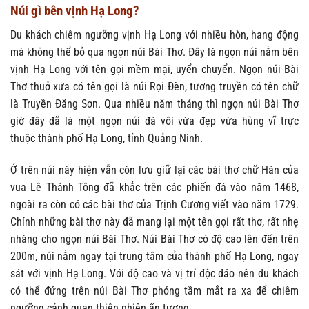
Núi gì bên vịnh Hạ Long?
Du khách chiêm ngưỡng vịnh Hạ Long với nhiều hòn, hang động
mà không thể bỏ qua ngọn núi Bài Thơ. Đây là ngọn núi nằm bên
vịnh Hạ Long với tên gọi mềm mại, uyển chuyển. Ngọn núi Bài
Thơ thuở xưa có tên gọi là núi Rọi Đèn, tương truyền có tên chữ
là Truyền Đăng Sơn. Qua nhiều năm tháng thì ngọn núi Bài Thơ
giờ đây đã là một ngọn núi đá vôi vừa đẹp vừa hùng vĩ trực
thuộc thành phố Hạ Long, tỉnh Quảng Ninh.
Ở trên núi này hiện vẫn còn lưu giữ lại các bài thơ chữ Hán của
vua Lê Thánh Tông đã khắc trên các phiến đá vào năm 1468,
ngoài ra còn có các bài thơ của Trịnh Cương viết vào năm 1729.
Chính những bài thơ này đã mang lại một tên gọi rất thơ, rất nhẹ
nhàng cho ngọn núi Bài Thơ. Núi Bài Thơ có độ cao lên đến trên
200m, núi nằm ngay tại trung tâm của thành phố Hạ Long, ngay
sát với vịnh Hạ Long. Với độ cao và vị trí độc đáo nên du khách
có thể đứng trên núi Bài Thơ phóng tầm mắt ra xa để chiêm
ngưỡng cảnh quan thiên nhiên ấn tượng.