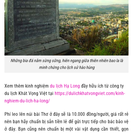
Những bia đá nằm sừng sững, hiên ngang giữa thiên nhiên bao la là
minh chứng cho lịch sử hào hùng
Xem thêm kinh nghiệm
du lịch Hạ Long
đầy hữu ích từ công ty
du lịch Khát Vọng Việt tại
https://dulichkhatvongviet.com/kinh-
nghiem-du-lich-ha-long/
Phí leo lên núi bài Thơ ở đây sẽ là 10.000 đồng/người, giá rất rẻ
nên bạn hãy chuẩn bị sẵn tiền lẻ để gửi trực tiếp cho bác bảo vệ
ở đây.
Bạn cũng nên chuẩn bị một vài vật dụng cần thiết, gọn