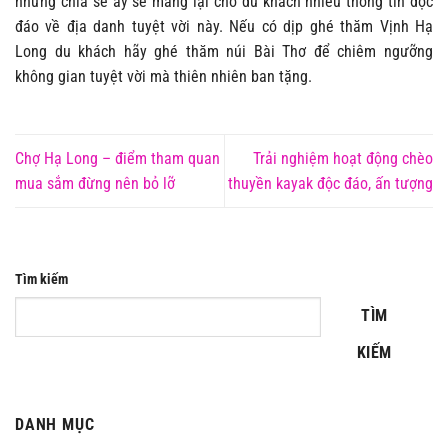
những chia sẻ ấy sẽ mang lại cho du khách nhiều thông tin độc
đáo về địa danh tuyệt vời này. Nếu có dịp ghé thăm Vịnh Hạ
Long du khách hãy ghé thăm núi Bài Thơ để chiêm ngưỡng
không gian tuyệt vời mà thiên nhiên ban tặng.
Chợ Hạ Long – điểm tham quan
Trải nghiệm hoạt động chèo
mua sắm đừng nên bỏ lỡ
thuyền kayak độc đáo, ấn tượng
Tìm kiếm
TÌM
KIẾM
DANH MỤC