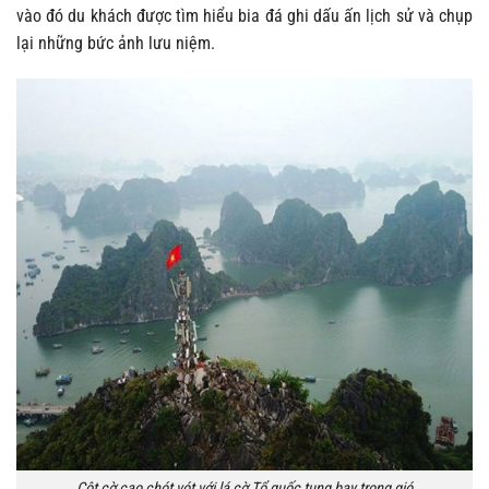
vào đó du khách được tìm hiểu bia đá ghi dấu ấn lịch sử và chụp
lại những bức ảnh lưu niệm.
Cột cờ cao chót vót với lá cờ Tổ quốc tung bay trong gió