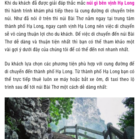
Khi du khách đã được giải đáp thắc mắc
núi gì bên vịnh Hạ Long
thì hành trình khám phá tiếp theo là cung đường di chuyển trên
núi. N
hư đã nói ở trên thì núi Bài Thơ nằm ngay tại trung tâm
thành phố Hạ Long, ngay cạnh vịnh Hạ Long nên việc di chuyển
sẽ vô cùng thuận lợi cho du khách. Để việc di chuyển đến núi Bài
Thơ dễ dàng và thuận tiện nhất thì bạn có thể tham khảo một
vài gợi ý dưới đây của chúng tôi để có thể đến nơi nhanh nhất.
Du khách lựa chọn các phương tiện phù hợp với cung đường để
di chuyển đến thành phố Hạ Long. Từ thành phố Hạ Long bạn có
thể trực tiếp thuê luôn xe máy hoặc bắt xe ôm, đi taxi theo lộ
trình sau để tới núi Bài Thơ một cách dễ dàng nhất: