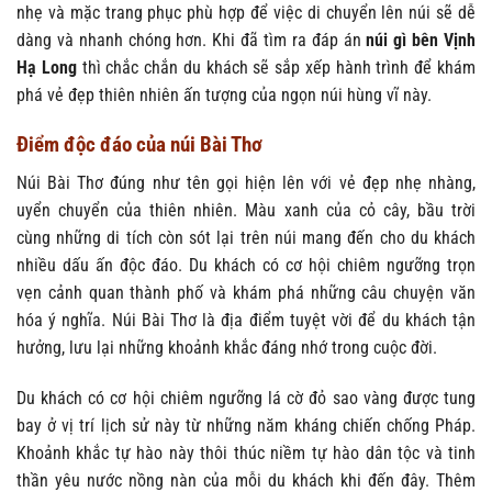
nhẹ và mặc trang phục phù hợp để việc di chuyển lên núi sẽ dễ
dàng và nhanh chóng hơn. Khi đã tìm ra đáp án
núi gì bên Vịnh
Hạ Long
thì chắc chắn du khách sẽ sắp xếp hành trình để khám
phá vẻ đẹp thiên nhiên ấn tượng của ngọn núi hùng vĩ này.
Điểm độc đáo của núi Bài Thơ
Núi Bài Thơ đúng như tên gọi hiện lên với vẻ đẹp nhẹ nhàng,
uyển chuyển của thiên nhiên. Màu xanh của cỏ cây, bầu trời
cùng những di tích còn sót lại trên núi mang đến cho du khách
nhiều dấu ấn độc đáo. Du khách có cơ hội chiêm ngưỡng trọn
vẹn cảnh quan thành phố và khám phá những câu chuyện văn
hóa ý nghĩa. Núi Bài Thơ là địa điểm tuyệt vời để du khách tận
hưởng, lưu lại những khoảnh khắc đáng nhớ trong cuộc đời.
Du khách có cơ hội chiêm ngưỡng lá cờ đỏ sao vàng được tung
bay ở vị trí lịch sử này từ những năm kháng chiến chống Pháp.
Khoảnh khắc tự hào này thôi thúc niềm tự hào dân tộc và tinh
thần yêu nước nồng nàn của mỗi du khách khi đến đây. Thêm