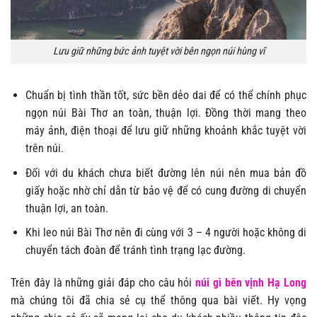
Lưu giữ những bức ảnh tuyệt vời bên ngọn núi hùng vĩ
Chuẩn bị tình thần tốt, sức bền dẻo dai để có thể chính phục
ngọn núi Bài Thơ an toàn, thuận lợi. Đồng thời mang theo
máy ảnh, điện thoại để lưu giữ những khoảnh khắc tuyệt vời
trên núi.
Đối với du khách chưa biết đường lên núi nên mua bản đồ
giấy hoặc nhờ chỉ dẫn từ bảo vệ để có cung đường di chuyển
thuận lợi, an toàn.
Khi leo núi Bài Thơ nên đi cùng với 3 – 4 người hoặc không di
chuyển tách đoàn để tránh tình trạng lạc đường.
Trên đây là những giải đáp cho câu hỏi
núi gì bên vịnh Hạ Long
mà chúng tôi đã chia sẻ cụ thể thông qua bài viết. Hy vọng