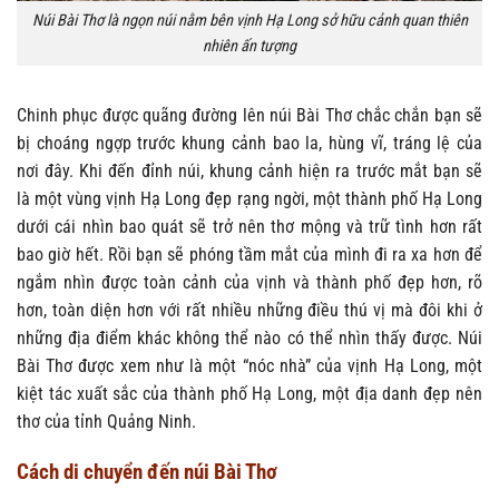
Núi Bài Thơ là ngọn núi nằm bên vịnh Hạ Long sở hữu cảnh quan thiên
nhiên ấn tượng
Chinh phục được quãng đường lên núi Bài Thơ chắc chắn bạn sẽ
bị choáng ngợp trước khung cảnh bao la, hùng vĩ, tráng lệ của
nơi đây. Khi đến đỉnh núi, khung cảnh hiện ra trước mắt bạn sẽ
là một vùng vịnh Hạ Long đẹp rạng ngời, một thành phố Hạ Long
dưới cái nhìn bao quát sẽ trở nên thơ mộng và trữ tình hơn rất
bao giờ hết. Rồi bạn sẽ phóng tầm mắt của mình đi ra xa hơn để
ngắm nhìn được toàn cảnh của vịnh và thành phố đẹp hơn, rõ
hơn, toàn diện hơn với rất nhiều những điều thú vị mà đôi khi ở
những địa điểm khác không thể nào có thể nhìn thấy được. Núi
Bài Thơ được xem như là một “nóc nhà” của vịnh Hạ Long, một
kiệt tác xuất sắc của thành phố Hạ Long, một địa danh đẹp nên
thơ của tỉnh Quảng Ninh.
Cách di chuyển đến núi Bài Thơ