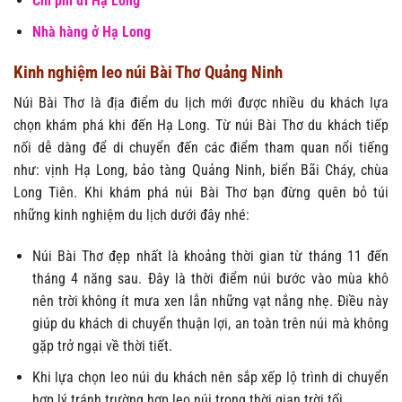
Chi phí đi Hạ Long
Nhà hàng ở Hạ Long
Kinh nghiệm leo núi Bài Thơ Quảng Ninh
Núi Bài Thơ là địa điểm du lịch mới được nhiều du khách lựa
chọn khám phá khi đến Hạ Long. Từ núi Bài Thơ du khách tiếp
nối dễ dàng để di chuyển đến các điểm tham quan nổi tiếng
như: vịnh Hạ Long, bảo tàng Quảng Ninh, biển Bãi Cháy, chùa
Long Tiên. Khi khám phá núi Bài Thơ bạn đừng quên bỏ túi
những kinh nghiệm du lịch dưới đây nhé:
Núi Bài Thơ đẹp nhất là khoảng thời gian từ tháng 11 đến
tháng 4 năng sau. Đây là thời điểm núi bước vào mùa khô
nên trời không ít mưa xen lẫn những vạt nắng nhẹ. Điều này
giúp du khách di chuyển thuận lợi, an toàn trên núi mà không
gặp trở ngại về thời tiết.
Khi lựa chọn leo núi du khách nên sắp xếp lộ trình di chuyển
hợp lý tránh trường hợp leo núi trong thời gian trời tối.