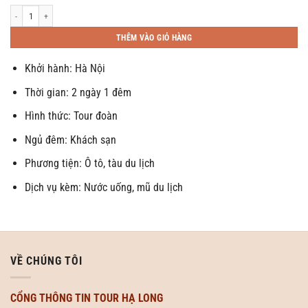
Tour Hạ Long 2 ngày khám phá vùng lõi Vịnh Hạ Long số lượng
THÊM VÀO GIỎ HÀNG
Khởi hành: Hà Nội
Thời gian: 2 ngày 1 đêm
Hình thức: Tour đoàn
Ngủ đêm: Khách sạn
Phương tiện: Ô tô, tàu du lịch
Dịch vụ kèm: Nước uống, mũ du lịch
VỀ CHÚNG TÔI
CỔNG THÔNG TIN TOUR HẠ LONG