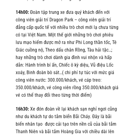
14h00:
Đoàn tập trung xe đưa quý khách đến với
công viên giải trí Dragon Park – công viên giải trí
đẳng cấp quốc tế với nhiều trò chơi mới lạ chưa từng
có tại Việt Nam. Một thế giới những trò chơi phiêu
lưu mạo hiểm được mở ra như Phi Long thần tốc, Tê
Giác cuồng nộ, Theo dấu chân Rồng, Tàu hải tặc…;
hay những trò chơi dành gia đình vui nhộn và hấp
dẫn: Hành trình bí ấn, Chiếc ô kỳ diệu, Vũ điệu Lốc
xoáy, Binh đoàn bò sát…( chi phí tự túc với mức giá
công viên nước: 300.000/khách, vé cáp treo:
350.000/khách, vé công viên rồng 350.000/khách giá
vé có thể thay đổi theo từng thời điểm)
16h30:
Xe đón đoàn về lại khách sạn nghỉ ngơi cũng
như du khách tự do tắm biển Bãi Cháy. Đây là bãi
biển nhân tạo được cải tạo trên nền cũ của bãi tắm
Thanh Niên và bãi tắm Hoàng Gia với chiều dài lên