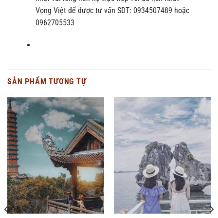
Vọng Việt để được tư vấn SDT: 0934507489 hoặc
0962705533
SẢN PHẨM TƯƠNG TỰ