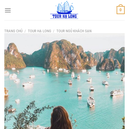
Bỏ
0
qua
nội
dung
TRANG CHỦ
/
TOUR HẠ LONG
/
TOUR NGỦ KHÁCH SẠN