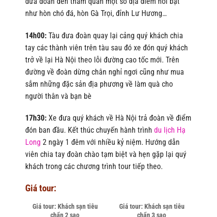
đưa đoàn đến thăm quan một số địa điểm nổi bật
như hòn chó đá, hòn Gà Trọi, đỉnh Lư Hương…
14h00:
Tàu đưa đoàn quay lại cảng quý khách chia
tay các thành viên trên tàu sau đó xe đón quý khách
trở về lại Hà Nội theo lỗi đường cao tốc mới. Trên
đường về đoàn dừng chân nghỉ ngơi cũng như mua
sắm những đặc sản địa phương về làm quà cho
người thân và bạn bè
17h30:
Xe đưa quý khách về Hà Nội trả đoàn về điểm
đón ban đầu. Kết thúc chuyến hành trình
du lịch Hạ
Long
2 ngày 1 đêm với nhiều kỷ niệm. Hướng dẫn
viên chia tay đoàn chào tạm biệt và hẹn gặp lại quý
khách trong các chương trình tour tiếp theo.
Giá tour:
Giá tour: Khách sạn tiêu
Giá tour: Khách sạn tiêu
chẩn 2 sao
chẩn 3 sao