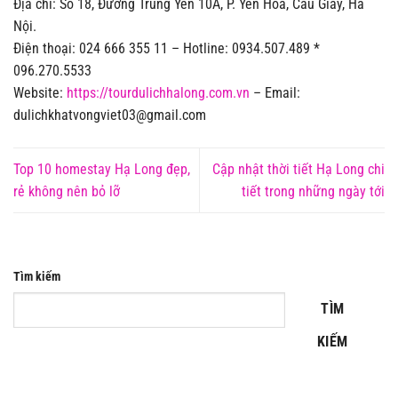
Địa chỉ: Số 18, Đường Trung Yên 10A, P. Yên Hòa, Cầu Giấy, Hà
Nội.
Điện thoại: 024 666 355 11 – Hotline: 0934.507.489 *
096.270.5533
Website:
https://tourdulichhalong.com.vn
– Email:
dulichkhatvongviet03@gmail.com
Top 10 homestay Hạ Long đẹp,
Cập nhật thời tiết Hạ Long chi
rẻ không nên bỏ lỡ
tiết trong những ngày tới
Tìm kiếm
TÌM
KIẾM