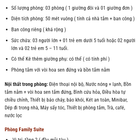
Số lượng phòng: 03 phòng ( 1 giường đôi và 01 giường đơn )
Diện tích phòng: 50 mét vuông ( tính cả nhà tắm + ban công )
Ban công riêng ( khá rộng )
Sức chứa: 03 người lớn + 01 trẻ em dưới 5 tuổi hoặc 02 người
lớn và 02 trẻ em 5 – 11 tuổi.
Có thể Kê thêm giường phụ: có thể ( có tính phí )
Phòng tắm với vòi hoa sen đứng và bồn tắm nằm
Nội thất trong phòng:
Điện thoại nội bộ, Nước nóng + lạnh, Bồn
tắm nằm + vòi hoa sen tắm đứng, Bình cứu hỏa, Điều hòa tự
chiều chỉnh, Thiết bị báo cháy, báo khói, Két an toàn, Minibar,
Dép đi trong nhà, Máy sấy tóc, Thiết bị phòng tắm, Trà, café,
nước lọc
Phòng Family Suite
Vị trí: tầng 2 ( đầu mũi tàu )